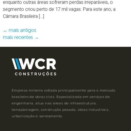
enquanto outras áreas sofreram perdas irreparáveis, o
segmento criou perto de 17 mil vagas. Para este ano, a
Câmara Brasileira […]
←
mais antigos
mais recentes
→
Empresa mineira voltada principalmente para o mercado
brasileiro de obras civis. Especializada em serviços de
engenharia, atua nas áreas de infraestrutura,
terraplanagem, construção pesada, obras industriais,
urbanização e saneamento.