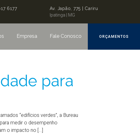
617 6177
Av. Japão, 775 | Cariru
Ipatinga | MG
os
Empresa
Fale Conosco
ORÇAMENTOS
lidade para
amados “edifícios verdes”, a Bureau
l, para medir o desempenho
am o impacto no […]