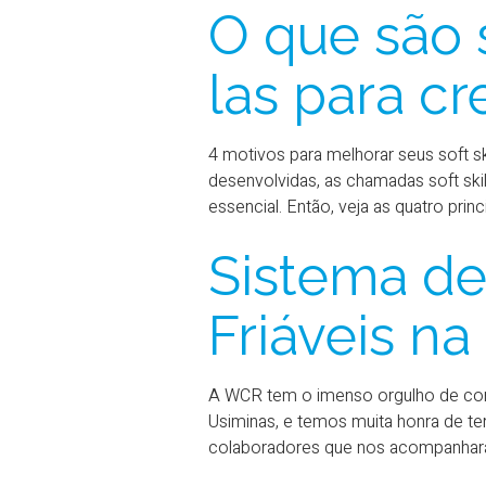
O que são 
las para cr
4 motivos para melhorar seus soft sk
desenvolvidas, as chamadas soft skil
essencial. Então, veja as quatro pri
Sistema de
Friáveis n
A WCR tem o imenso orgulho de conc
Usiminas, e temos muita honra de te
colaboradores que nos acompanhara