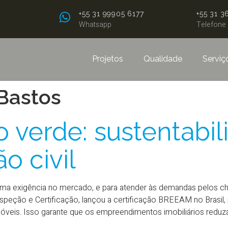
+55 31
99905 6177
+55 31 3
Whatsapp
Telefone
Projetos
Qualidade
Serviç
Bastos
o verde: sustentabi
o civil
uma exigência no mercado, e para atender às demandas pelos ch
Inspeção e Certificação, lançou a certificação BREEAM no Brasi
móveis. Isso garante que os empreendimentos imobiliários reduz