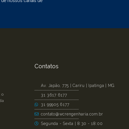
um de nossos canais de
Contatos
Av. Japão, 775 | Cariru | Ipatinga | MG
 o
31 3617 6177
ada
31 99905 6177
contato@wcrengenharia.com.br
Segunda - Sexta | 8:30 - 18:00