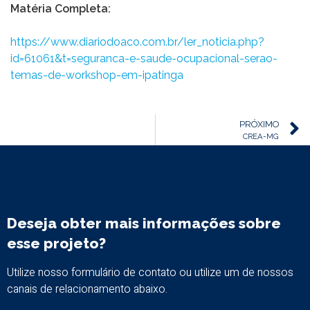
Matéria Completa:
https://www.diariodoaco.com.br/ler_noticia.php?
id=61061&t=seguranca-e-saude-ocupacional-serao-
temas-de-workshop-em-ipatinga
PRÓXIMO
CREA-MG
Deseja obter mais informações sobre
esse projeto?
Utilize nosso formulário de contato ou utilize um de nossos
canais de relacionamento abaixo.